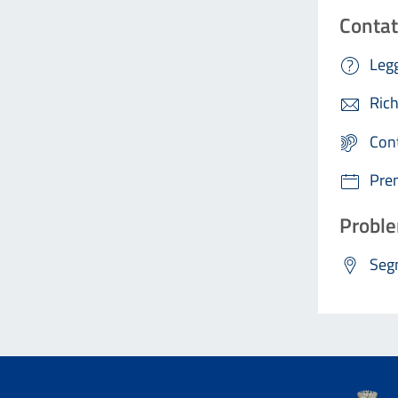
Contat
Legg
Rich
Con
Pre
Proble
Segn