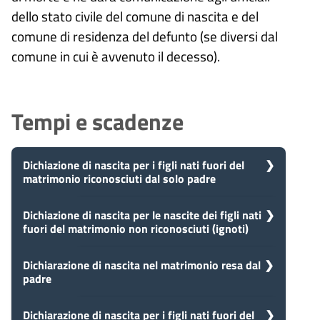
dello stato civile del comune di nascita e del
comune di residenza del defunto (se diversi dal
comune in cui è avvenuto il decesso).
Tempi e scadenze
Dichiazione di nascita per i figli nati fuori del
matrimonio riconosciuti dal solo padre
5
Dichiazione di nascita per le nascite dei figli nati
Presa in carico
fuori del matrimonio non riconosciuti (ignoti)
Dopo aver presentato la tua
giorni
richiesta, il comune avvia il
procedimento e prenderà in carico
5
Dichiarazione di nascita nel matrimonio resa dal
Presa in carico
la tua domanda in 5 giorni.
padre
Dopo aver presentato la tua
giorni
richiesta, il comune avvia il
procedimento e prenderà in carico
Dichiarazione di nascita per i figli nati fuori del
Presa in carico