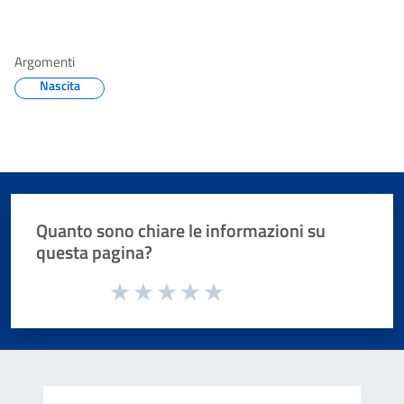
Argomenti
Nascita
Quanto sono chiare le informazioni su
questa pagina?
Valuta da 1 a 5 stelle la pagina
Valuta 1 stelle su 5
Valuta 2 stelle su 5
Valuta 3 stelle su 5
Valuta 4 stelle su 5
Valuta 5 stelle su 5