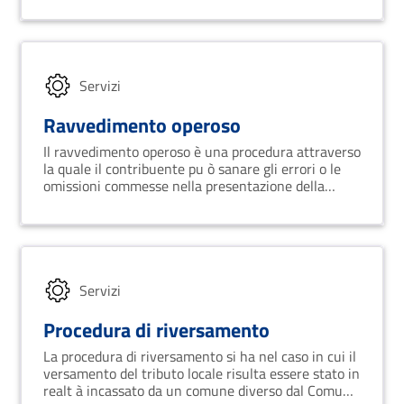
Servizi
Ravvedimento operoso
Il ravvedimento operoso è una procedura attraverso
la quale il contribuente pu ò sanare gli errori o le
omissioni commesse nella presentazione della
dichiarazione dei redditi, pagando una sanzione
ridotta rispetto a quella prevista per il ritardo. In
pratica, il contribuente pu ò presentare la
dichiarazione corretta e pagare una sanzione
ridotta entro un termine stabilito, evitando cos ì
sanzioni pi ù severe e verifiche fiscali. Il
Servizi
ravvedimento operoso si applica in diverse
situazioni, ad esempio per il mancato pagamento di
Procedura di riversamento
imposte, la presentazione tardiva di dichiarazioni,
La procedura di riversamento si ha nel caso in cui il
l'omessa presentazione di fatture o ricevute fiscali.
versamento del tributo locale risulta essere stato in
realt à incassato da un comune diverso dal Comune