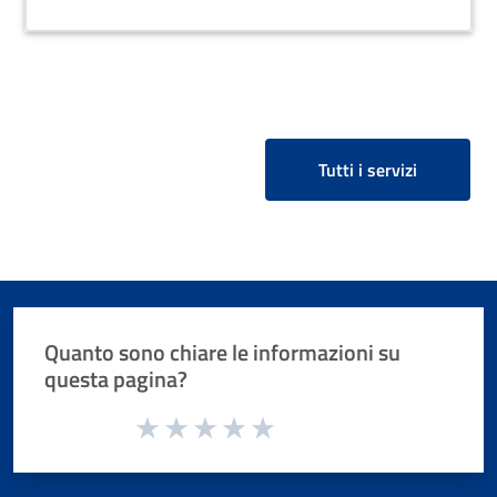
per errore di digitazione del "codice ente/comune"
in cui è incorso il contribuente o l'intermediario
bancario o postale.
Tutti i servizi
Quanto sono chiare le informazioni su
questa pagina?
Valuta da 1 a 5 stelle la pagina
Valuta 1 stelle su 5
Valuta 2 stelle su 5
Valuta 3 stelle su 5
Valuta 4 stelle su 5
Valuta 5 stelle su 5